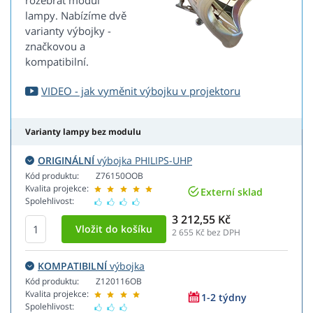
rozebrat modul
lampy. Nabízíme dvě
varianty výbojky -
značkovou a
kompatibilní.
VIDEO - jak vyměnit výbojku v projektoru
Varianty lampy bez modulu
ORIGINÁLNÍ
výbojka PHILIPS-UHP
Kód produktu:
Z76150OOB
Kvalita projekce:
Externí sklad
Spolehlivost:
3 212,55 Kč
2 655
Kč bez DPH
KOMPATIBILNÍ
výbojka
Kód produktu:
Z120116OB
Kvalita projekce:
1-2 týdny
Spolehlivost: