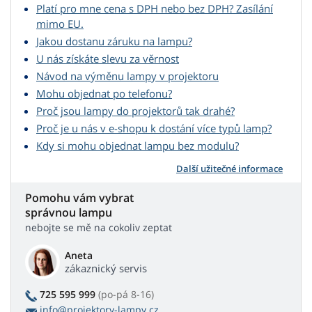
Platí pro mne cena s DPH nebo bez DPH? Zasílání
mimo EU.
Jakou dostanu záruku na lampu?
U nás získáte slevu za věrnost
Návod na výměnu lampy v projektoru
Mohu objednat po telefonu?
Proč jsou lampy do projektorů tak drahé?
Proč je u nás v e-shopu k dostání více typů lamp?
Kdy si mohu objednat lampu bez modulu?
Další užitečné informace
Pomohu vám vybrat
správnou lampu
nebojte se mě na cokoliv zeptat
Aneta
zákaznický servis
725 595 999
(po-pá 8-16)
info@projektory-lampy.cz