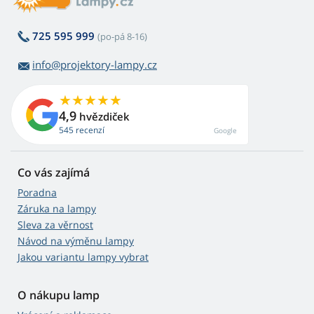
725 595 999
(po-pá 8-16)
info@projektory-lampy.cz
4,9
hvězdiček
545 recenzí
Google
Co vás zajímá
Poradna
Záruka na lampy
Sleva za věrnost
Návod na výměnu lampy
Jakou variantu lampy vybrat
O nákupu lamp