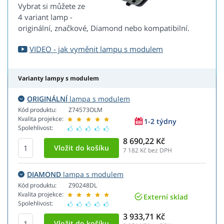
Vybrat si můžete ze
4 variant lamp -
originální, značkové, Diamond nebo kompatibilní.
VIDEO - jak vyměnit lampu s modulem
Varianty lampy s modulem
ORIGINÁLNÍ
lampa s modulem
Kód produktu:
Z74573OLM
Kvalita projekce:
1-2 týdny
Spolehlivost:
8 690,22 Kč
7 182
Kč bez DPH
DIAMOND
lampa s modulem
Kód produktu:
Z90248DL
Kvalita projekce:
Externí sklad
Spolehlivost:
3 933,71 Kč