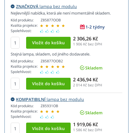
ZNAČKOVÁ
lampa bez modulu
Nejlevnější nabídka, která ale není momentálně skladem.
Kód produktu:
Z85877OOB
Kvalita projekce:
1-2 týdny
Spolehlivost:
2 306,26 Kč
1 906
Kč bez DPH
Stejná lampa, skladem, od jiného dodavatele.
Kód produktu:
Z85877OOB2
Kvalita projekce:
Skladem
Spolehlivost:
2 436,94 Kč
2 014
Kč bez DPH
KOMPATIBILNÍ
lampa bez modulu
Kód produktu:
Z85931OB
Kvalita projekce:
Skladem
Spolehlivost:
1 919,06 Kč
1 586
Kč bez DPH