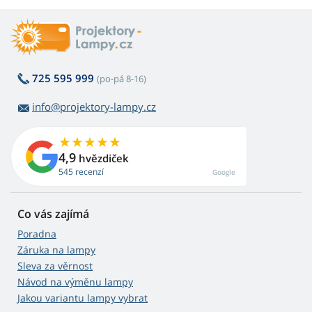
725 595 999
(po-pá 8-16)
info@projektory-lampy.cz
4,9
hvězdiček
545 recenzí
Google
Co vás zajímá
Poradna
Záruka na lampy
Sleva za věrnost
Návod na výměnu lampy
Jakou variantu lampy vybrat