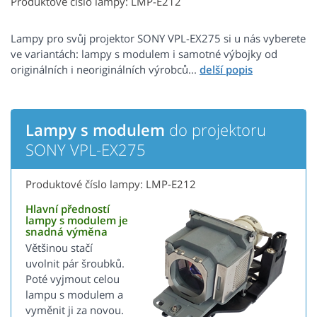
Produktové číslo lampy: LMP-E212
Lampy pro svůj projektor SONY VPL-EX275 si u nás vyberete
ve variantách: lampy s modulem i samotné výbojky od
originálních i neoriginálních výrobců...
Lampy s modulem
do projektoru
SONY VPL-EX275
Produktové číslo lampy: LMP-E212
Hlavní předností
lampy s modulem je
snadná výměna
Většinou stačí
uvolnit pár šroubků.
Poté vyjmout celou
lampu s modulem a
vyměnit ji za novou.