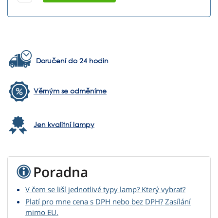
Doručení do 24 hodin
Věrným se odměníme
Jen kvalitní lampy
Poradna
V čem se liší jednotlivé typy lamp? Který vybrat?
Platí pro mne cena s DPH nebo bez DPH? Zasílání
mimo EU.