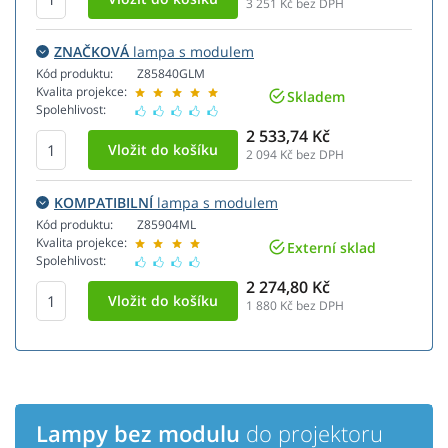
3 251
Kč bez DPH
ZNAČKOVÁ
lampa s modulem
Kód produktu:
Z85840GLM
Kvalita projekce:
Skladem
Spolehlivost:
2 533,74 Kč
2 094
Kč bez DPH
KOMPATIBILNÍ
lampa s modulem
Kód produktu:
Z85904ML
Kvalita projekce:
Externí sklad
Spolehlivost:
2 274,80 Kč
1 880
Kč bez DPH
Lampy bez modulu
do projektoru