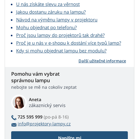
U nás získáte slevu za věrnost
Jakou dostanu záruku na lampu?
Návod na výměnu lampy v projektoru
Mohu objednat po telefonu?
Proč jsou lampy do projektorů tak drahé?
Proč je u nás v e-shopu k dostání více typů lamp?
Kdy si mohu objednat lampu bez modulu?
Další užitečné informace
Pomohu vám vybrat
správnou lampu
nebojte se mě na cokoliv zeptat
Aneta
zákaznický servis
725 595 999
(po-pá 8-16)
info@projektory-lampy.cz
Napište mi