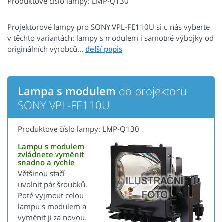
Produktové číslo lampy: LMP-Q130
Projektorové lampy pro SONY VPL-FE110U si u nás vyberte
v těchto variantách: lampy s modulem i samotné výbojky od
originálních výrobců...
Lampa s modulem
do projektoru
SONY VPL-FE110U
Produktové číslo lampy: LMP-Q130
Lampu s modulem
zvládnete vyměnit
snadno a rychle
Většinou stačí
uvolnit pár šroubků.
Poté vyjmout celou
lampu s modulem a
vyměnit ji za novou.