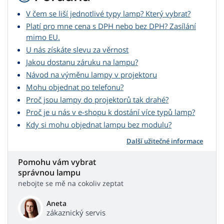
V čem se liší jednotlivé typy lamp? Který vybrat?
Platí pro mne cena s DPH nebo bez DPH? Zasílání
mimo EU.
U nás získáte slevu za věrnost
Jakou dostanu záruku na lampu?
Návod na výměnu lampy v projektoru
Mohu objednat po telefonu?
Proč jsou lampy do projektorů tak drahé?
Proč je u nás v e-shopu k dostání více typů lamp?
Kdy si mohu objednat lampu bez modulu?
Další užitečné informace
Pomohu vám vybrat
správnou lampu
nebojte se mě na cokoliv zeptat
Aneta
zákaznický servis