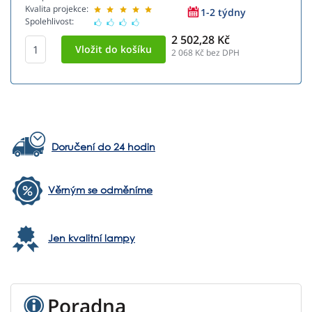
Kvalita projekce:
1-2 týdny
Spolehlivost:
2 502,28 Kč
2 068
Kč bez DPH
Doručení do 24 hodin
Věrným se odměníme
Jen kvalitní lampy
Poradna