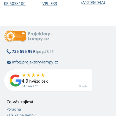
(A1203604A)
KF-50SX100
VPL-EX3
725 595 999
(po-pá 8-16)
info@projektory-lampy.cz
4,9
hvězdiček
545 recenzí
Google
Co vás zajímá
Poradna
Záruka na lampy