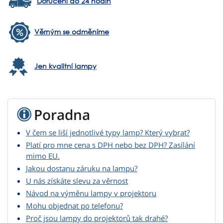
Doručení do 24 hodin
Věrným se odměníme
Jen kvalitní lampy
Poradna
V čem se liší jednotlivé typy lamp? Který vybrat?
Platí pro mne cena s DPH nebo bez DPH? Zasílání
mimo EU.
Jakou dostanu záruku na lampu?
U nás získáte slevu za věrnost
Návod na výměnu lampy v projektoru
Mohu objednat po telefonu?
Proč jsou lampy do projektorů tak drahé?