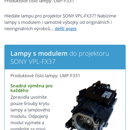
Produktové číslo lampy: LMP-F331
Hledáte lampu pro projektor SONY VPL-FX37? Nabízíme
lampy s modulem i samotné výbojky od originálních i
neoriginálních výrobců...
Lampy s modulem
do projektoru
SONY VPL-FX37
Produktové číslo lampy: LMP-F331
Snadná výměna pro
každého
Zpravidla uvolníte
pouze šrouby krytu
lampy a lampového
modulu. Odpojený
modul vyjmete a
vyměníte za nový.