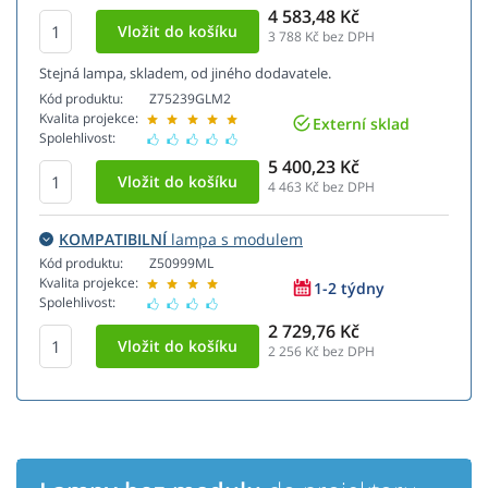
4 583,48 Kč
3 788
Kč bez DPH
Stejná lampa, skladem, od jiného dodavatele.
Kód produktu:
Z75239GLM2
Kvalita projekce:
Externí sklad
Spolehlivost:
5 400,23 Kč
4 463
Kč bez DPH
KOMPATIBILNÍ
lampa s modulem
Kód produktu:
Z50999ML
Kvalita projekce:
1-2 týdny
Spolehlivost:
2 729,76 Kč
2 256
Kč bez DPH