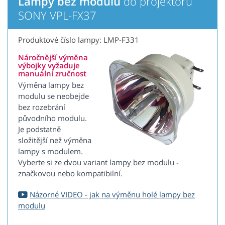
Lampy bez modulu
do projektoru
SONY VPL-FX37
Produktové číslo lampy: LMP-F331
Náročnější výměna
výbojky vyžaduje
manuální zručnost
Výměna lampy bez
modulu se neobejde
bez rozebrání
původního modulu.
Je podstatně
složitější než výměna
lampy s modulem.
Vyberte si ze dvou variant lampy bez modulu -
značkovou nebo kompatibilní.
Názorné VIDEO - jak na výměnu holé lampy bez
modulu