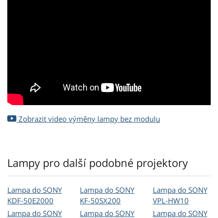
Zobrazit video výměny lampy bez modulu
Lampy pro další podobné projektory
Lampa do SONY
Lampa do SONY
Lampa do SONY
KDF-50E2000
KF-50SX200
VPL-HW10
Lampa do SONY
Lampa do SONY
Lampa do SONY