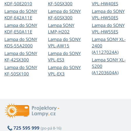
KDF-50E2010
KF-50SX300
VPL-HW40ES
Lampa do SONY
Lampa do SONY
Lampa do SONY
KDF-E42A11E
KF-60SX300
VPL-HW50ES
Lampa do SONY
Lampa SONY
Lampa do SONY
KDF-E50A11E
LMP-H202
VPL-HW55ES
Lampa do SONY
Lampa do SONY
Lampa SONY XL-
KDS-55A2000
VPL-AW15
2400
(A1127024A)
Lampa do SONY
Lampa do SONY
KF-42SX300
VPL-ES3
Lampa SONY XL-
5200
Lampa do SONY
Lampa do SONY
(A1203604A)
KF-50SX100
VPL-EX3
725 595 999
(po-pá 8-16)