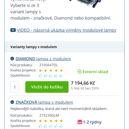
Vyberte si ze 3
variant lampy s
modulem - značkové, Diamond nebo kompatibilní.
VIDEO - názorná ukázka výměny modulové lampy
Varianty lampy s modulem
DIAMOND
lampa s modulem
Kód produktu:
Z105647DL
Kvalita projekce:
Externí sklad
Spolehlivost:
7 194,66 Kč
5 946
Kč bez DPH
ZNAČKOVÁ
lampa s modulem
Nejlevnější nabídka, která ale není momentálně skladem.
Kód produktu:
Z75239GLM
Kvalita projekce:
1-2 týdny
Spolehlivost: